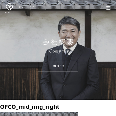
EN
JP
OFCO_mid_img_right